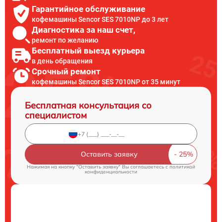
Гарантийное обслуживание
кофемашины Sencor SES 7010NP до 3 лет
Диагностика за наш счет,
ремонт по желанию
Бесплатный выезд курьера
в день обращения
Срочный ремонт
кофемашины Sencor SES 7010NP от 35 минут
Бесплатная консультация со
специалистом
Оставить заявку
Нажимая на кнопку "Оставить заявку" Вы соглашаетесь c
политикой
конфиденциальности